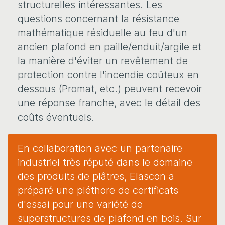
structurelles intéressantes. Les
questions concernant la résistance
mathématique résiduelle au feu d'un
ancien plafond en paille/enduit/argile et
la manière d'éviter un revêtement de
protection contre l'incendie coûteux en
dessous (Promat, etc.) peuvent recevoir
une réponse franche, avec le détail des
coûts éventuels.
En collaboration avec un partenaire
industriel très réputé dans le domaine
des produits de plâtres, Elascon a
préparé une pléthore de certificats
d'essai pour une variété de
superstructures de plafond en bois. Sur